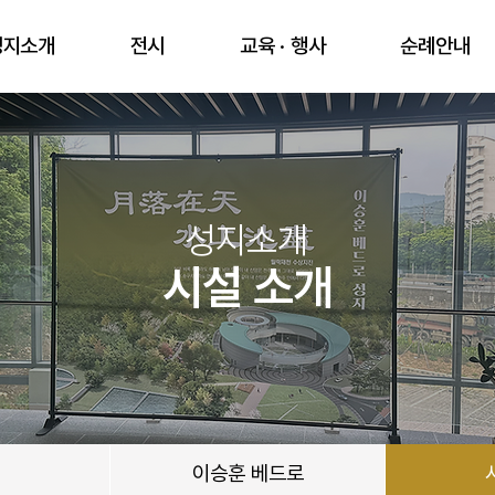
성지소개
전시
교육 · 행사
순례안내
성지소개
시설 소개
이승훈 베드로