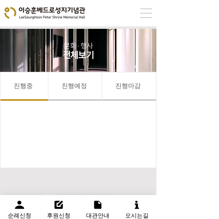
문화 · 행사
전체보기
진행중
진행예정
진행마감
인천광역시 남동구 무네미로 143. 이승훈베드로성지기념관 (21529) 문의
032)467-0771
~2
순례신청
후원신청
대관안내
오시는길
정기 운영 시간 AM 09:00 ~ PM 06:00 메일 문의
leesh_seongji@caincheon.or.kr