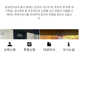
영상전시실의 출구 쪽에는 성당의 기도의 벽, 추모의 벽 외에 정
기후원, 일시후원 등 지속적으로 도움을 주는 분들의 이름을 소
개하는 후원자코너를 조성하여 감사의 마음을 표하고 있습니
다.
순례신청
후원신청
대관안내
오시는길
인천광역시 남동구 무네미로 143. 이승훈베드로성지기념관 (21529) 문의
032)467-0771
~2
정기 운영 시간 AM 09:00 ~ PM 06:00 메일 문의
leesh_seongji@caincheon.or.kr
2025 Copyright ⓒ 이승훈베드로성지기념관 All Rights reserved. Site designer MH.