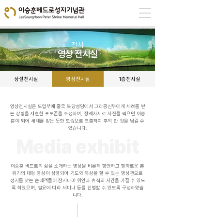
​전시
영상 전시실
상설전시실
영상전시실
1층전시실
영상전시실은 도입부에 중국 북당성당에서 그라몽신부에게 세례를 받
는 상황을 재현한 포토존을 조성하여, 장궤자세로 사진을 찍으면 이승
훈이 되어 세례를 받는 듯한 모습으로 연출하여 추억 한 컷을 남길 수
있습니다.
Media exhibit
이승훈 베드로의 삶을 소개하는 영상을 비롯해 평안하고 평화로운 분
위기의 대형 영상이 상영되어 기도와 묵상을 할 수 있는 영상관으로
성지를 찾는 순례객들이 잠시나마 위안과 휴식의 시간을 가질 수 있도
록 하였으며, 필요에 따라 세미나 등을 진행할 수 있도록 구성하였습
니다.