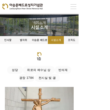
성지소개
시설 소개
인사말
발자취
이승훈 베드로
시설소개
조직도
1층
성당
위로의 예수님 상
반석재
광장 1784
전시실 빛·결