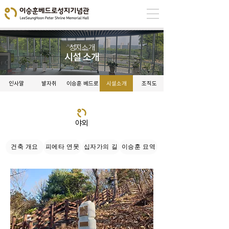
성지소개
시설 소개
인사말
발자취
이승훈 베드로
시설소개
조직도
야외
건축 개요
피에타 연못
십자가의 길
이승훈 묘역