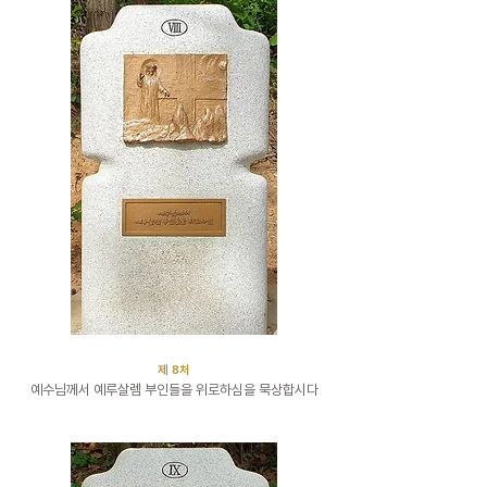
​제 8처
예수님께서 예루살렘 부인들을 위로하심을 묵상합시다