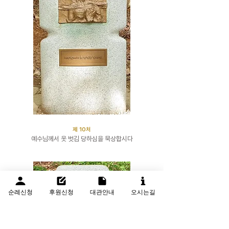
​제 10처
예수님께서 옷 벗김 당하심을 묵상합시다
순례신청
후원신청
대관안내
오시는길