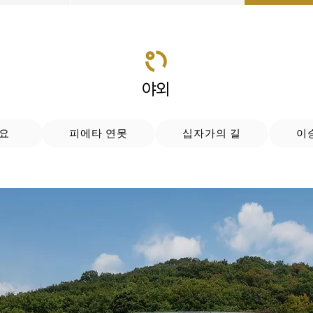
야외
개요
피에타 연못
십자가의 길
이