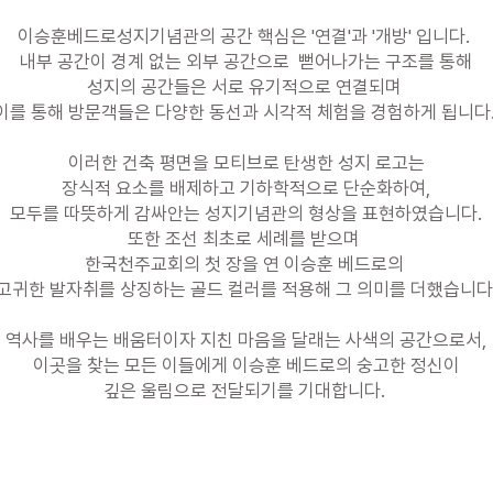
이승훈베드로성지기념관의 공간 핵심은 '연결'과 '개방' 입니다.
내부 공간이 경계 없는 외부 공간으로 뻗어나가는 구조를 통해
성지의 공간들은 서로 유기적으로 연결되며
이를 통해 방문객들은 다양한 동선과
시각적 체험을 경험하게 됩니다
이러한 건축 평면을 모티브로 탄생한 성지 로고는
장식적 요소를 배제하고 기하학적으로 단순화하여,
모두를 따뜻하게 감싸안는 성지기념관의 형상을 표현하였습니다.
또한 조선 최초로 세례를 받으며
한국천주교회의 첫 장을 연
이승훈 베드로의
고귀한 발자취를 상징하는
골드 컬러를 적용해 그 의미를 더했습니다
역사를 배우는 배움터이자 지친 마음을 달래는 사색의 공간으로서,
이곳을 찾는 모든 이들에게 이승훈 베드로의 숭고한 정신이
깊은 울림으로
​전달되기를 기대합니다.