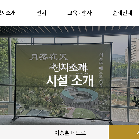
성지소개
전시
교육 · 행사
순례안내
성지소개
시설 소개
이승훈 베드로