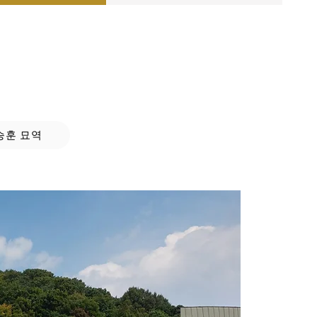
승훈 묘역