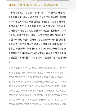
이승훈 · 이벽의 선교와 천주교 신앙 공동체 설립
1784년 3월 말, 이승훈은 서양의 각종 기기와 천주교 서적, 십
자고상과 성화, 묵주 등을 가지고 귀국하였다. 이승훈은 이벽에
게 서적을 빌려주었고 이를 탐독한 이벽은 천주교 신앙에 대한
확신을 갖게 되었다. 이승훈과 이벽은 주변 사람들에게 천주교
교리를 전하며 천주교 신앙 공동체의 기반을 마련하였다. 1784
년 겨울, 이벽은 정약용, 권일신 등 약 10명과 함께 서울의 수표
교 근처에 있던 자신의 집에서 이승훈으로부터 세례를 받았다.
이로써 조선 최초의 천주교 신앙 공동체가 태어난다. 1790년 10
월 6일, 북경교구의 구베아(Alexandre de Gouvea) 주교는 포
교성성의 안토넬리(Leonardo Antonelli) 주교에게 이승훈이
조선인들에게 세례를 주어 조선 교회가 탄생했다는 서한을 보냈
다.
중국 만주에 접한 조선에 복음이 처음으로 들어갔다는, 성 교회
를 위해 실로 기쁜 광경이 이곳 북경교회에서 일어났습니다. ······
1784년에 조선 왕국의 한 사신의 아들이 수학(學)을 배우려는
소망에서 서양 선교사 학자들로부터 교리를 듣고, 또 수학에 관
한 책들을 얻으려고 북경의 성당을 찾아왔습니다. 서양 선교사
들은 그 조선 사람에게 수학을 가르쳐 주면서 틈틈이 그리스도
교의 기초 교리를 가르치는 데 마음을 썼으며, 그 교리가 담긴 책
들을 그에게 주었습니다. 그것이 주효하여 그 사람은 천주교의
진리를 깨닫고 세례를 청했으며, 사신으로 온 아버지의 승낙과