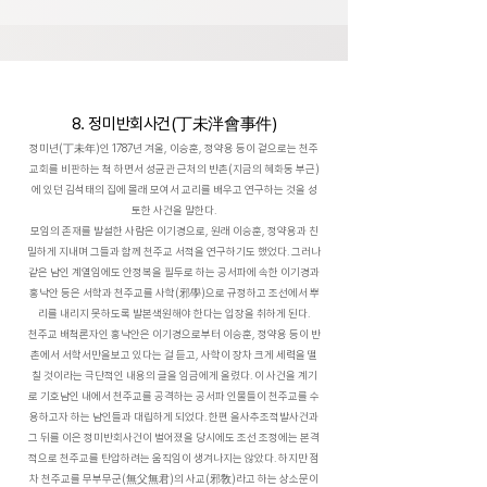
8. 정미반회사건(丁未泮會事件)
정미년(丁未年)인 1787년 겨울, 이승훈, 정약용 등이 겉으로는 천주
교회를 비판하는 척 하면서 성균관 근처의 반촌(지금의 혜화동 부근)
에 있던 김석태의 집에 몰래 모여서 교리를 배우고 연구하는 것을 성
토한 사건을 말한다.
모임의 존재를 발설한 사람은 이기경으로, 원래 이승훈, 정약용과 친
밀하게 지내며 그들과 함께 천주교 서적을 연구하기도 했었다. 그러나
같은 남인 계열임에도 안정복을 필두로 하는 공서파에 속한 이기경과
홍낙안 등은 서학과 천주교를 사학(邪學)으로 규정하고 조선에서 뿌
리를 내리지 못하도록 발본색원해야 한다는 입장을 취하게 된다.
천주교 배척론자인 홍낙안은 이기경으로부터 이승훈, 정약용 등이 반
촌에서 서학서만을보고 있다는 걸 듣고, 사학이 장차 크게 세력을 떨
칠 것이라는 극단적인 내용의 글을 임금에게 올렸다. 이 사건을 계기
로 기호남인 내에서 천주교를 공격하는 공서파 인물들이 천주교를 수
용하고자 하는 남인들과 대립하게 되었다. 한편 을사추조적발사건과
그 뒤를 이은 정미반회사건이 벌어졌을 당시에도 조선 조정에는 본격
적으로 천주교를 탄압하려는 움직임이 생겨나지는 않았다. 하지만 점
차 천주교를 무부무군(無父無君)의 사교(邪敎)라고 하는 상소문이