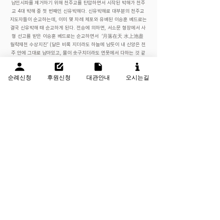
남인시파를 제거하기 위해 천주교를 탄압하면서 시작된 박해가 천주
교 4대 박해 중 첫 번째인 신유박해다. 신유박해로 대부분의 천주교
지도자들이 순교하는데, 이미 몇 차례 체포와 유배된 이승훈 베드로는
결국 신유박해 때 순교하게 된다. 전승에 의하면, 서소문 형장에서 사
형 선고를 받은 이승훈 베드로는 순교하면서 ‘月落在天 水上池盡
월락재천 수상지진’ (달은 비록 지더라도 하늘에 남듯이 내 신앙은 천
주 안에 그대로 남아있고, 물이 솟구치더라도 연못에서 다하는 것 같
이 내 신앙은 결국 천주 안에서 다한다)라는 말로 자신의 신앙을 고백
하였다.
순례신청
후원신청
대관안내
오시는길
이승훈 베드로 약력
자 : 자술(子述) , 호 : 만천(蔓川)
1756년
부친 이동욱과 모친 여주 이씨 사이의 2남 1녀 중 장남으로 태어남
1775년
정약용의 누이와 혼인