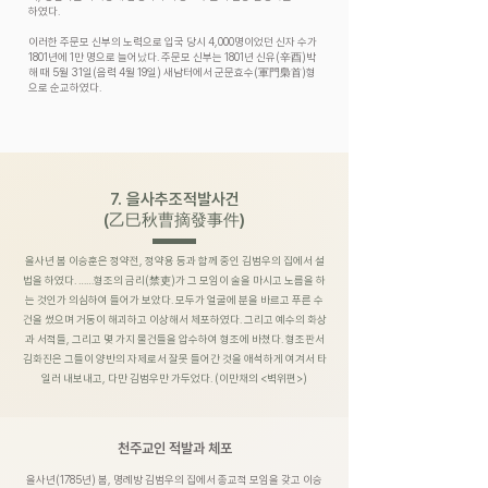
하였다.
이러한 주문모 신부의 노력으로 입국 당시 4,000명이었던 신자 수가
1801년에 1만 명으로 늘어났다. 주문모 신부는 1801년 신유(辛酉)박
해 때 5월 31일(음력 4월 19일) 새남터에서 군문효수(軍門梟首)형
으로 순교하였다.
7. 을사추조적발사건
(乙巳秋曹摘發事件)
을사년 봄 이승훈은 정약전, 정약용 등과 함께 중인 김범우의 집에서 설
법을 하였다. ……형조의 금리(禁吏)가 그 모임이 술을 마시고 노름을 하
는 것인가 의심하여 들어가 보았다. 모두가 얼굴에 분을 바르고 푸른 수
건을 썼으며 거동이 해괴하고 이상해서 체포하였다. 그리고 예수의 화상
과 서적들, 그리고 몇 가지 물건들을 압수하여 형조에 바쳤다. 형조판서
김화진은 그들이 양반의 자제로서 잘못 들어간 것을 애석하게 여겨서 타
일러 내보내고, 다만 김범우만 가두었다. (이만채의 <벽위편>)
천주교인 적발과 체포
을사년(1785년) 봄, 명례방 김범우의 집에서 종교적 모임을 갖고 이승