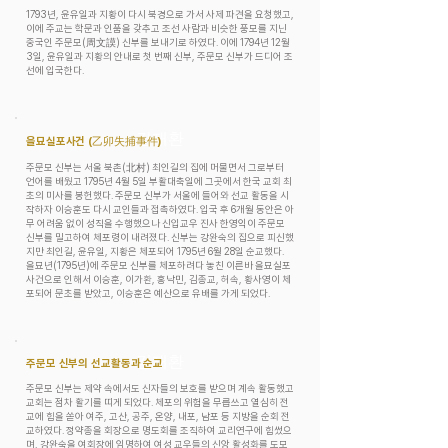
1793년, 윤유일과 지황이 다시 북경으로 가서 사제 파견을 요청했고,
이에 주교는 학문과 인품을 갖추고 조선 사람과 비슷한 풍모를 지닌
중국인 주문모(周文謨) 신부를 보내기로 하였다. 이에 1794년 12월
3일, 윤유일과 지황의 안내로 첫 번째 신부, 주문모 신부가 드디어 조
선에 입국한다.
​김재환
을묘실포사건 (乙卯失捕事件)
주문모 신부는 서울 북촌(北村) 최인길의 집에 머물면서 그로부터
언어를 배웠고 1795년 4월 5일 부활대축일에 그곳에서 한국 교회 최
초의 미사를 봉헌했다. 주문모 신부가 서울에 들어와 선교 활동을 시
작하자 이승훈도 다시 교인들과 접촉하였다. 입국 후 6개월 동안은 아
무 어려움 없이 성직을 수행했으나 신입교우 진사 한영익이 주문모
신부를 밀고하여 체포령이 내려졌다. 신부는 강완숙의 집으로 피신했
지만 최인길, 윤유일, 지황은 체포되어 1795년 6월 28일 순교했다.
을묘년(1795년)에 주문모 신부를 체포하려다 놓친 이른바 을묘실포
사건으로 인해서 이승훈, 이가환, 홍낙민, 김종교, 허속, 황사영이 체
포되어 문초를 받았고, 이승훈은 예산으로 유배를 가게 되었다.
​김재환
주문모 신부의 선교활동과 순교
주문모 신부는 제약 속에서도 신자들의 보호를 받으며 계속 활동했고
교회는 점차 활기를 띠게 되었다. 체포의 위험을 무릅쓰고 열심히 전
교에 힘을 쏟아 여주, 고산, 공주, 온양, 내포, 남포 등 지방을 순회 전
교하였다. 정약종을 회장으로 명도회를 조직하여 교리연구에 힘썼으
며, 강완숙을 여회장에 임명하여 여성 교우들의 신앙 활성화를 도모