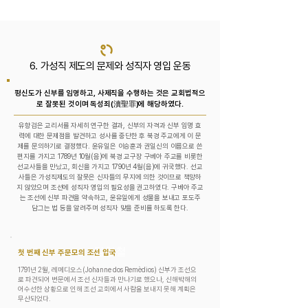
6. 가성직 제도의 문제와 성직자 영입 운동
평신도가 신부를 임명하고, 사제직을 수행하는 것은 교회법적으
로 잘못된 것이며 독성죄(瀆聖罪)에 해당하였다.
유항검은 교리서를 자세히 연구한 결과, 신부의 자격과 신부 임명 효
력에 대한 문제점을 발견하고 성사를 중단한 후 북경 주교에게 이 문
제를 문의하기로 결정했다. 윤유일은 이승훈과 권일신의 이름으로 쓴
편지를 가지고 1789년 10월(음)에 북경 교구장 구베아 주교를 비롯한
선교사들을 만났고, 회신을 가지고 1790년 4월(음)에 귀국했다. 선교
사들은 가성직제도의 잘못은 신자들의 무지에 의한 것이므로 책망하
지 않았으며 조선에 성직자 영입의 필요성을 권고하였다. 구베아 주교
는 조선에 신부 파견을 약속하고, 윤유일에게 성물을 보내고 포도주
담그는 법 등을 알려주며 성직자 맞을 준비를 하도록 한다.
김현철
첫 번째 신부 주문모의 조선 입국
1791년 2월, 레메디오스(Johanne dos Remèdios) 신부가 조선으
로 파견되어 변문에서 조선 신자들과 만나기로 했으나, 신해박해의
어수선한 상황으로 인해 조선 교회에서 사람을 보내지 못해 계획은
무산되었다.