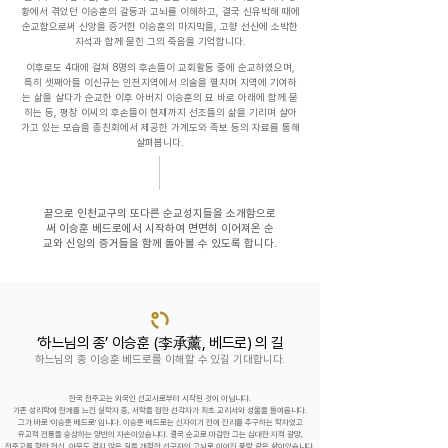
황에서 겪었던 이승훈의 갈등과 고뇌를 이해하고, 결국 신유박해 때에
순교함으로써 신앙을 증거한 이승훈의 마지막을, 고향 선산에 소박한
지석과 함께 묻힌 그의 죽음을 기억합니다.
이후로도 4대에 걸쳐 8명의 후손들이 교회활동 중에 순교하였으며,
특히 셋째아들 이신규는 인천지역에서 의술을 펼치며 지역에 기여하
는 삶을 살다가 순교한 이후 아버지 이승훈의 묘 바로 아래에 함께 묻
히는 등, 평창 이씨의 후손들이 현재까지 선조들의 삶을 기리며 살아
가고 있는 모습을 종친회에서 제공한 가계도와 족보 등의 자료를 통해
살펴봅니다.
끝으로 인천교구의 또다른 순교성지들을 소개함으로
써 이승훈 베드로에서 시작하여 면면히 이어져온 순
교와 신앙의 증거들을 함께 돌아볼 수 있도록 합니다.
‘하느님의 종’ 이승훈 (李承薰, 베드로) 의 길
하느님의 종 이승훈 베드로를 이해할 수 있길 기대합니다.
한국 천주교는 외국인 선교사로부터 시작된 것이 아닙니다.
기존 성리학에 한계를 느낀 실학자 중, 서학을 접한 선각자가 최초 교리서와 성물을 들여옵니다.
그가 바로 '이승훈 베드로' 입니다. 이승훈 베드로는 신자이기 전에 진리를 추구하는 학자였고
유교적 전통을 숭상하는 양반의 자손이었습니다.
결국 순교로 마감한 그는 심대한 지적 갈망,
천주교를
향한 헌신, 아무도 걷지 않은 길을 개척한 선구자의 고뇌로 이어진 풍랑 같은 삶이었습니다.