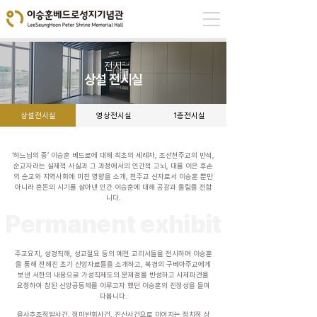
​전시
상설 전시실
상설전시실
영상전시실
1층전시실
‘하느님의 종’ 이승훈 베드로에 대해 최초의 세례자, 조선천주교의 반석,
순교자라는 실제적 사실과 그 과정에서의 인간적 고뇌, 대를 이은 후손
의 순교와 지역사회에 미친 영향을 소개, 천주교 신자로서 이승훈 뿐만
아니라 혼돈의 시기를 살아낸 인간 이승훈에 대해 공감과 울림을 전합
니다.
Permanent exhibit
주교요지, 성경직해, 성교절요 등의 예전 교리서들을 전시하며 이승훈
을 통해 전해진 초기 신앙자료들을 소개하고, 북경의 구베아주교에게
보낸 서한의 내용으로 가성직제도의 문제점을 반성하고 사제파견을
요청하여 참된 신앙공동체를 이루고자 했던 이승훈의 진정성을 들여
다봅니다.
을사추조적발사건, 정미반회사건, 진산사건으로 이어지는 정치적 상