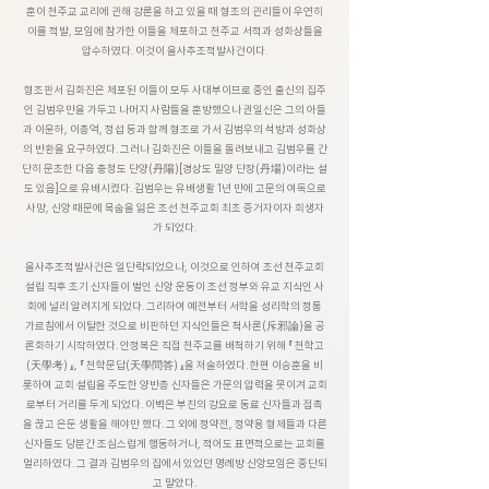
훈이 천주교 교리에 관해 강론을 하고 있을 때 형조의 관리들이 우연히
이를 적발, 모임에 참가한 이들을 체포하고 천주교 서적과 성화상들을
압수하였다. 이것이 을사추조적발사건이다.
형조판서 김화진은 체포된 이들이 모두 사대부이므로 중인 출신의 집주
인 김범우만을 가두고 나머지 사람들을 훈방했으나 권일신은 그의 아들
과 이윤하, 이총억, 정섭 등과 함께 형조로 가서 김범우의 석방과 성화상
의 반환을 요구하였다. 그러나 김화진은 이들을 돌려보내고 김범우를 간
단히 문초한 다음 충청도 단양(丹陽)[경상도 밀양 단장(丹場)이라는 설
도 있음]으로 유배시켰다. 김범우는 유배생활 1년 만에 고문의 여독으로
사망, 신앙 때문에 목숨을 잃은 조선 천주교회 최초 증거자이자 희생자
가 되었다.
을사추조적발사건은 일단락되었으나, 이것으로 인하여 조선 천주교회
설립 직후 초기 신자들이 벌인 신앙 운동이 조선 정부와 유교 지식인 사
회에 널리 알려지게 되었다. 그리하여 예전부터 서학을 성리학의 정통
가르침에서 이탈한 것으로 비판하던 지식인들은 척사론(斥邪論)을 공
론화하기 시작하였다. 안정복은 직접 천주교를 배척하기 위해 『 천학고
(天學考) 』, 『 천학문답(天學問答) 』을 저술하였다. 한편 이승훈을 비
롯하여 교회 설립을 주도한 양반층 신자들은 가문의 압력을 못이겨 교회
로부터 거리를 두게 되었다. 이벽은 부친의 강요로 동료 신자들과 접촉
을 끊고 은둔 생활을 해야만 했다. 그 외에 정약전, 정약용 형제들과 다른
신자들도 당분간 조심스럽게 행동하거나, 적어도 표면적으로는 교회를
멀리하였다. 그 결과 김범우의 집에서 있었던 명례방 신앙모임은 중단되
고 말았다.