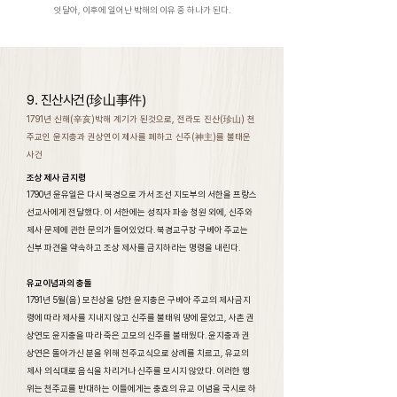
잇달아, 이후에 일어난 박해의 이유 중 하나가 된다.
9. 진산사건(珍山事件)
1791년 신해(辛亥)박해 계기가 된것으로, 전라도 진산(珍山) 천
주교인 윤지충과 권상연이 제사를 폐하고 신주(神主)를 불태운
사건
조상 제사 금지령
1790년 윤유일은 다시 북경으로 가서 조선 지도부의 서한을 프랑스
선교사에게 전달했다. 이 서한에는 성직자 파송 청원 외에, 신주와
제사 문제에 관한 문의가 들어있었다. 북경교구장 구베아 주교는
신부 파견을 약속하고 조상 제사를 금지하라는 명령을 내린다.
유교이념과의 충돌
1791년 5월(음) 모친상을 당한 윤지충은 구베아 주교의 제사금지
령에 따라 제사를 지내지 않고 신주를 불태워 땅에 묻었고, 사촌 권
상연도 윤지충을 따라 죽은 고모의 신주를 불태웠다. 윤지충과 권
상연은 돌아가신 분을 위해 천주교식으로 상례를 치르고, 유교의
제사 의식대로 음식을 차리거나 신주를 모시지 않았다. 이러한 행
위는 천주교를 반대하는 이들에게는 충효의 유교 이념을 국시로 하