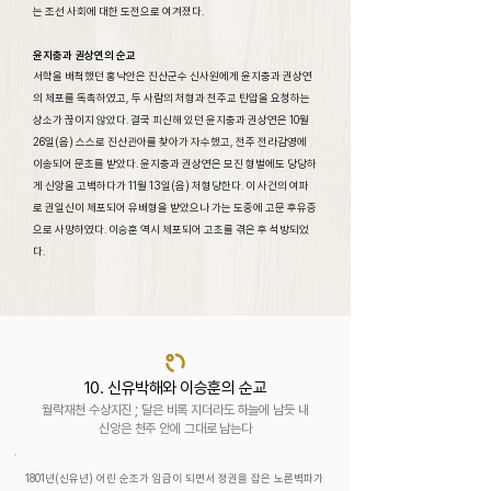
는 조선 사회에 대한 도전으로 여겨졌다.
윤지충과 권상연의 순교
서학을 배척했던 홍낙안은 진산군수 신사원에게 윤지충과 권상연
의 체포를 독촉하였고, 두 사람의 처형과 천주교 탄압을 요청하는
상소가 끊이지 않았다. 결국 피신해 있던 윤지충과 권상연은 10월
26일(음) 스스로 진산관아를 찾아가 자수했고, 전주 전라감영에
이송되어 문초를 받았다. 윤지충과 권상연은 모진 형벌에도 당당하
게 신앙을 고백하다가 11월 13일(음) 처형당한다. 이 사건의 여파
로 권일신이 체포되어 유배형을 받았으나 가는 도중에 고문 후유증
으로 사망하였다. 이승훈 역시 체포되어 고초를 겪은 후 석방되었
다.
10. 신유박해와 이승훈의 순교
월락재천 수상지진 ; 달은 비록 지더라도 하늘에 남듯 내
신앙은 천주 안에 그대로 남는다
1801년(신유년) 어린 순조가 임금이 되면서 정권을 잡은 노론벽파가