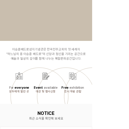
이승훈베드로성지기념관은 한국천주교회의 첫 세례자
“하느님의 종
이승훈 베드로”의 신앙과 정신을 기리는 공간으로
예술과 일상의 깊이를 함께 나누는 복합문화공간입니다.
For
everyone
Event
available
Free
exhibition
​모두에게 열린 곳
​대관 및 행사신청
​전시 무료 관람
NOTICE
최근 소식을 확인해 보세요