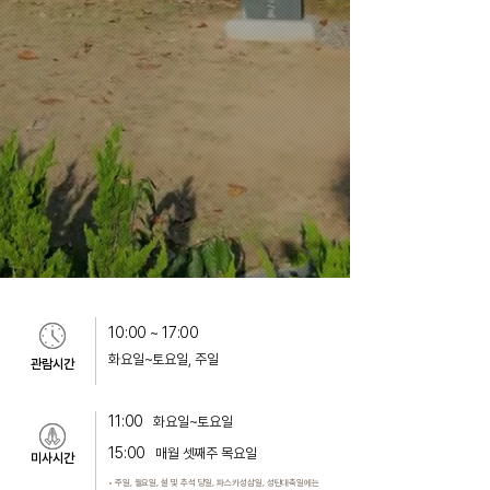
10:00 ~ 17:00
화요일~토요일, 주일
관람시간
11:00
화요일~토요일
15:00
매월 셋째주 목요일
미사시간
• 주일, 월요일,
설 및 추석 당일,
파스카성삼일,
성탄대축일에는