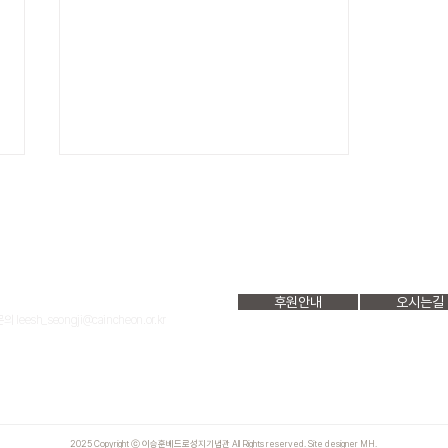
오시는 길 안내입니다
후원안내
오시는길
기념관 (21529) 문의 032)467-0771 ~2
 문의
leesh_seongji@caincheon.or.kr
2025 Copyright ⓒ 이승훈베드로성지기념관 All Rights reserved. Site designer MH.