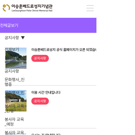
전체글보기
공지사항
전체보기
이승훈베드로성지 공식 홈페이지가 오픈 되었습니다
문화행사_진
공지사항
행예정
공지사항
문화행사_진
행중
문화행사_진
이용 시간 안내입니다
행마감
공지사항
봉사자 교육
_진행
봉사자 교육
_예정
봉사자 교육